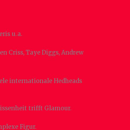
is u. a.
ren Criss, Taye Diggs, Andrew
iele internationale Hedheads
ssenheit trifft Glamour.
plexe Figur.