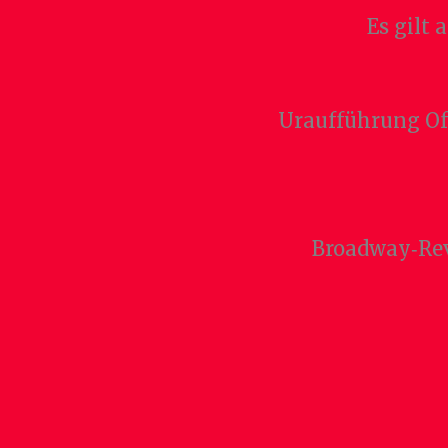
Es gilt
Uraufführung Off
Broadway‑Revi