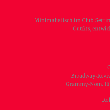
Minimalistisch im Club‑Settin
Outfits, entwi
O
Broadway‑Reviva
Grammy‑Nom. für 
Rol