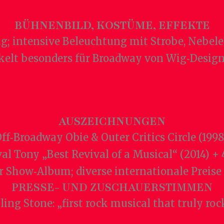
BÜHNENBILD, KOSTÜME, EFFEKTE
g; intensive Beleuchtung mit Strobe, Nebel
ckelt besonders für Broadway von Wig‑Design
AUSZEICHNUNGEN
ff‑Broadway Obie & Outer Critics Circle (199
l Tony „Best Revival of a Musical“ (2014) +
Show‑Album; diverse internationale Preise 
PRESSE- UND ZUSCHAUERSTIMMEN
ling Stone: „first rock musical that truly ro