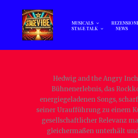
Zum
Inhalt
springen
MUSICALS
REZENSION
STAGE TALK
NEWS
Hedwig and the Angry Inch 
Bühnenerlebnis, das Rockko
energiegeladenen Songs, schar
seiner Uraufführung zu einem K
gesellschaftlicher Relevanz ma
gleichermaßen unterhält und