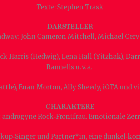
Texte: Stephen Trask
DARSTELLER
adway: John Cameron Mitchell, Michael Cerver
ck Harris (Hedwig), Lena Hall (Yitzhak), Dar
Rannells u. v. a.
ttle), Euan Morton, Ally Sheedy, iOTA und v
CHARAKTERE
androgyne Rock‑Frontfrau. Emotionale Zerri
ckup‑Singer und Partner*in, eine dunkel‑kom