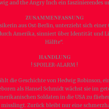
wig and the Angry Inch ein faszinierendes 
ZUSAMMENFASSUNG
ikerin aus Ost‑Berlin, unterzieht sich eine
 durch Amerika, sinniert über Identität und 
Hälfte“.
HANDLUNG
! SPOILER-ALARM !
hlt die Geschichte von Hedwig Robinson, e
boren als Hansel Schmidt wächst sie im gete
erikanischen Soldaten in die USA zu fliehen,
misslingt. Zurück bleibt nur eine schmerzha