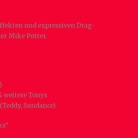
effekten und expressiven Drag-
er Mike Potter.
8)
 4 weitere Tonys
(Teddy, Sundance)
cks“