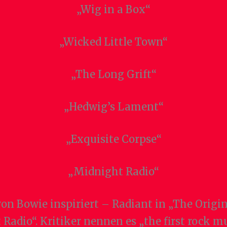
„Wig in a Box“
„Wicked Little Town“
„The Long Grift“
„Hedwig’s Lament“
„Exquisite Corpse“
„Midnight Radio“
on Bowie inspiriert – Radiant in „The Origin
dio“. Kritiker nennen es „the first rock mus