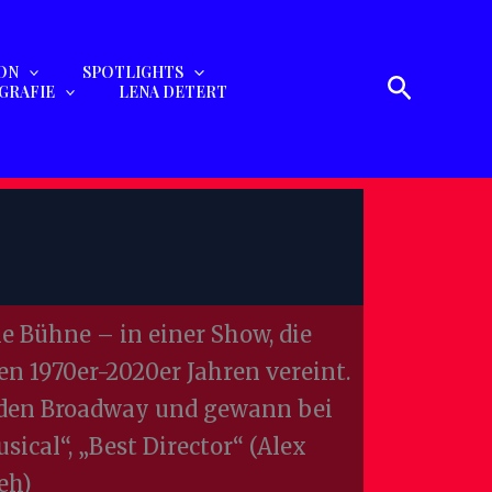
ON
SPOTLIGHTS
Suchen
GRAFIE
LENA DETERT
ie Bühne – in einer Show, die
n 1970er-2020er Jahren vereint.
n den Broadway und gewann bei
ical“, „Best Director“ (Alex
eh)