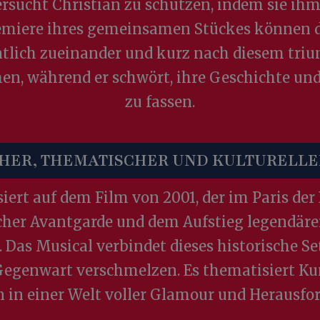
sucht Christian zu schützen, indem sie ihm s
remiere ihres gemeinsamen Stückes können d
entlich zueinander und kurz nach diesem t
men, während er schwört, ihre Geschichte un
zu fassen.
CHER, THEMATISCHER UND KULTURELLE
ert auf dem Film von 2001, der im Paris der B
ischer Avantgarde und dem Aufstieg legendä
 Das Musical verbindet dieses historische 
egenwart verschmelzen. Es thematisiert Ku
 in einer Welt voller Glamour und Herausfo