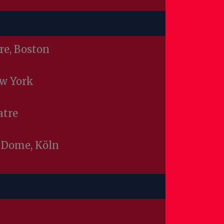
re, Boston
ew York
atre
 Dome, Köln