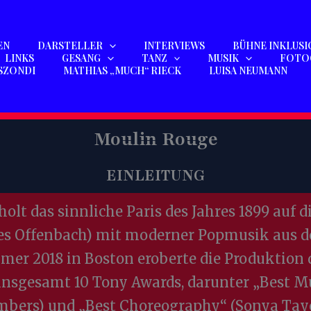
EN
DARSTELLER
INTERVIEWS
BÜHNE INKLUSI
LINKS
GESANG
TANZ
MUSIK
FOTO
SZONDI
MATHIAS „MUCH“ RIECK
LUISA NEUMANN
Moulin Rouge
EINLEITUNG
lt das sinnliche Paris des Jahres 1899 auf d
ues Offenbach) mit moderner Popmusik aus de
mer 2018 in Boston eroberte die Produktio
nsgesamt 10 Tony Awards, darunter „Best Mus
mbers) und „Best Choreography“ (Sonya Tay