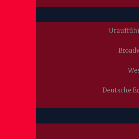
Uraufführ
Broadw
Wes
Deutsche E