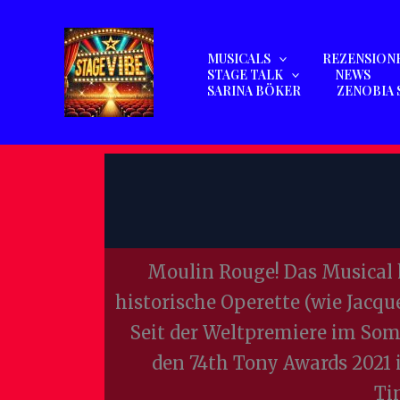
Zum
Inhalt
MUSICALS
REZENSION
springen
STAGE TALK
NEWS
SARINA BÖKER
ZENOBIA 
Moulin Rouge! Das Musical ho
historische Operette (wie Jacq
Seit der Weltpremiere im Som
den 74th Tony Awards 2021 i
Ti