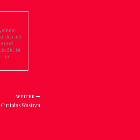
, einem
t sich mit
he und
in Ziel ist
– für
WEITER
Curtains Wustrau