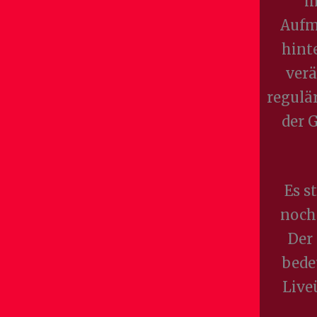
i
Aufm
hint
verä
regulä
der 
Es s
noch 
Der 
bede
Live