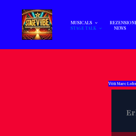
Zum
Inhalt
springen
MUSICALS
REZENSION
STAGE TALK
NEWS
Marc Loh
Von
Er