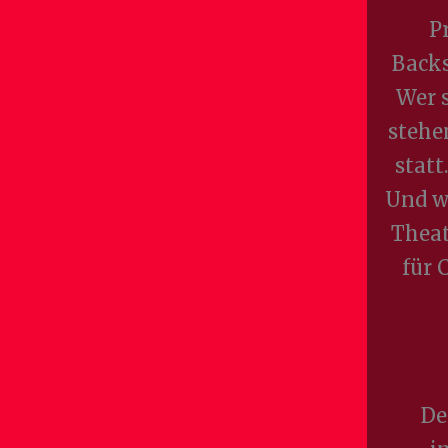
P
Backs
Wer s
stehen
statt
Und w
Theat
für 
De