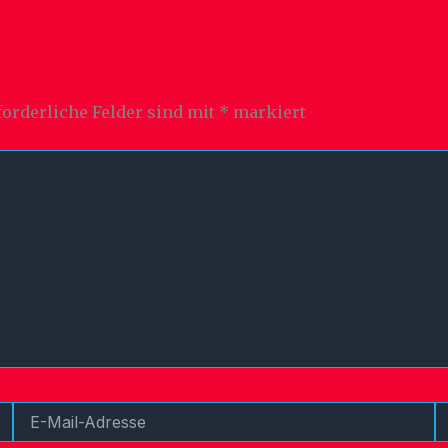
forderliche Felder sind mit
*
markiert
E-
W
Mail-