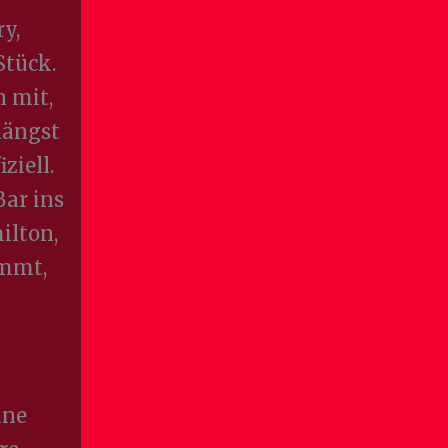
y,
Stück.
n mit,
 längst
ziell.
ar ins
ilton,
ommt,
ine