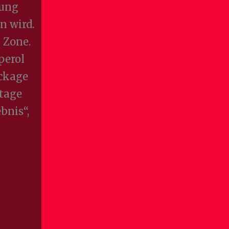
dung
n wird.
y Zone.
perol
ackage
Stage
bnis“,