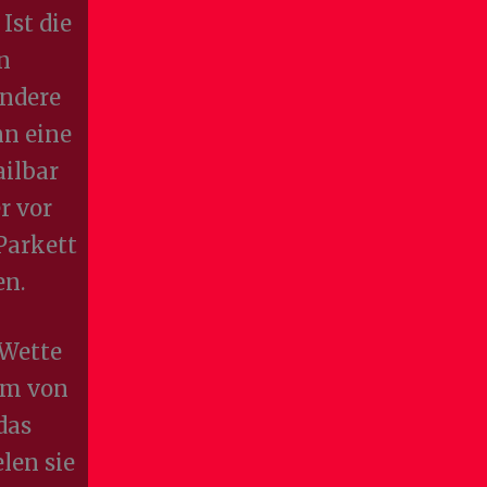
Ist die
n
andere
nn eine
ilbar
r vor
Parkett
en.
 Wette
kum von
das
len sie