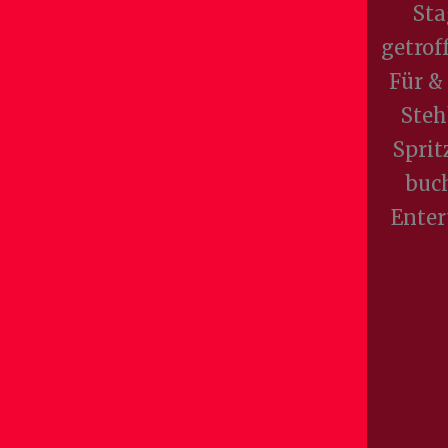
Sta
getrof
Für & 
Steh
Sprit
buch
Enter