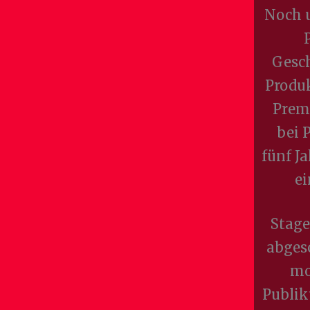
Noch u
Gesch
Produk
Prem
bei 
fünf J
ei
Stage
abgesc
mo
Publik