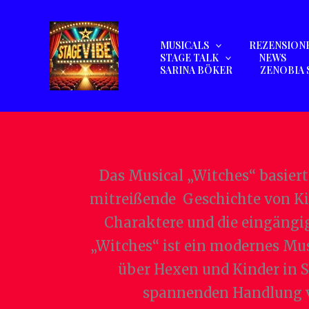
Zum
Inhalt
MUSICALS
REZENSION
springen
STAGE TALK
NEWS
SARINA BÖKER
ZENOBIA 
Das Musical „Witches“ basier
mitreißende Geschichte von Kin
Charaktere und die eingängig
„Witches“ ist ein modernes Mu
über Hexen und Kinder in S
spannenden Handlung ve