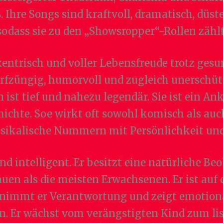
Ihre Songs sind kraftvoll, dramatisch, düst
sodass sie zu den „Showsropper“-Rollen zählt
entrisch und voller Lebensfreude trotz gesun
fzüngig, humorvoll und zugleich unerschütt
ist tief und nahezu legendär. Sie ist ein An
ichte. Soe wirkt oft sowohl komisch als auc
sikalische Nummern mit Persönlichkeit und 
und intelligent. Er besitzt eine natürliche B
en als die meisten Erwachsenen. Er ist auf e
ernimmt er Verantwortung und zeigt emotion
ern. Er wächst vom verängstigten Kind zum li