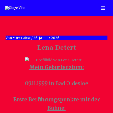
Zum
Inhalt
springen
Marc Lohse
Von
/
26. Januar 2026
Lena Detert
Mein Geburtsdatum:
09.11.1999 in Bad Oldesloe
Erste Berührungspunkte mit der
Bühne: