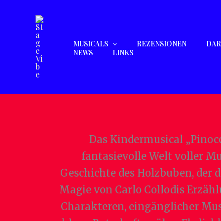
Zum
Inhalt
springen
MUSICALS
REZENSIONEN
DAR
NEWS
LINKS
Das Kindermusical „Pinocc
fantasievolle Welt voller M
Geschichte des Holzbuben, der da
Magie von Carlo Collodis Erzählu
Charakteren, eingänglicher Mus