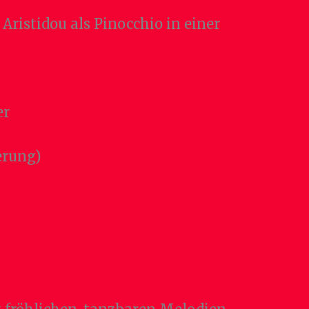
ristidou als Pinocchio in einer
er
erung)