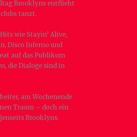
ltag Brooklyns entflieht
clubs tanzt.
its wie Stayin’ Alive,
n, Disco Inferno und
 Beat auf das Publikum
, die Dialoge sind in
rbeiter, am Wochenende
einen Traum – doch ein
enseits Brooklyns.