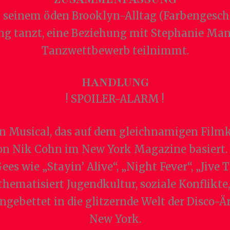
 seinem öden Brooklyn-Alltag (Farbengeschäf
King tanzt, eine Beziehung mit Stephanie M
Tanzwettbewerb teilnimmt.
HANDLUNG
! SPOILER-ALARM !
in Musical, das auf dem gleichnamigen Filmkl
on Nik Cohn im New York Magazine basiert. 
s wie „Stayin’ Alive“, „Night Fever“, „Jive 
 thematisiert Jugendkultur, soziale Konflikt
ingebettet in die glitzernde Welt der Disco-Är
New York.