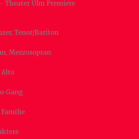
) – Theater Ulm Premiere
nzer, Tenor/Bariton
an, Mezzosopran
 Alto
sco‑Gang
s Familie
raktere