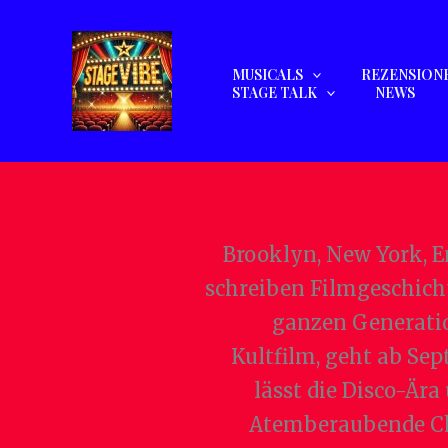
Zum
Inhalt
springen
MUSICALS
REZENSION
STAGE TALK
NEWS
Brooklyn, New York, E
schreiben Filmgeschich
ganzen Generati
Kultfilm, geht ab Se
lässt die Disco-Ära
Atemberaubende Cho