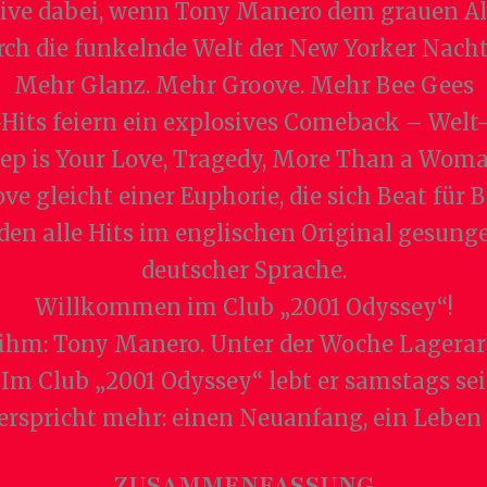
live dabei, wenn Tony Manero dem grauen Al
rch die funkelnde Welt der New Yorker Nacht
Mehr Glanz. Mehr Groove. Mehr Bee Gees
Hits feiern ein explosives Comeback – Welt-H
ep is Your Love, Tragedy, More Than a Woma
ve gleicht einer Euphorie, die sich Beat für
den alle Hits im englischen Original gesungen
deutscher Sprache.
Willkommen im Club „2001 Odyssey“!
ihm: Tony Manero. Unter der Woche Lagera
 Im Club „2001 Odyssey“ lebt er samstags s
spricht mehr: einen Neuanfang, ein Leben j
ZUSAMMENFASSUNG