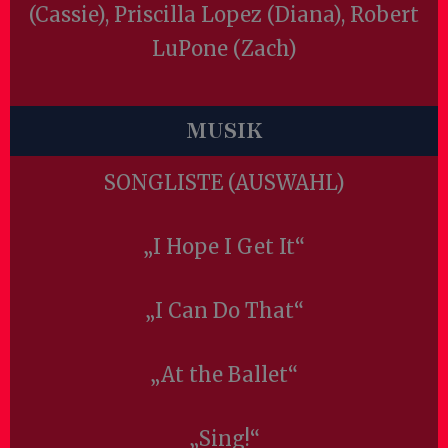
(Cassie), Priscilla Lopez (Diana), Robert
LuPone (Zach)
MUSIK
SONGLISTE (AUSWAHL)
„I Hope I Get It“
„I Can Do That“
„At the Ballet“
„Sing!“