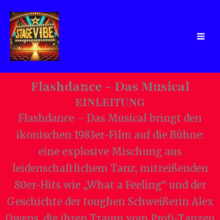
Zum
Inhalt
springen
Flashdance - Das Musical
EINLEITUNG
Flashdance – Das Musical bringt den
ikonischen 1983er-Film auf die Bühne:
eine explosive Mischung aus
leidenschaftlichem Tanz, mitreißenden
80er-Hits wie „What a Feeling“ und der
Geschichte der toughen Schweißerin Alex
Owens, die ihren Traum vom Profi-Tanzen