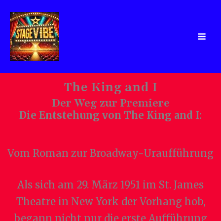
Zum
Inhalt
springen
The King and I
Der Weg zur Premiere
Die Entstehung von The King and I:
Vom Roman zur Broadway-Uraufführung
Als sich am 29. März 1951 im St. James
Theatre in New York der Vorhang hob,
begann nicht nur die erste Aufführung