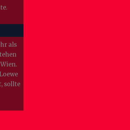
te.
hr als
stehen
 Wien.
 Loewe
 sollte