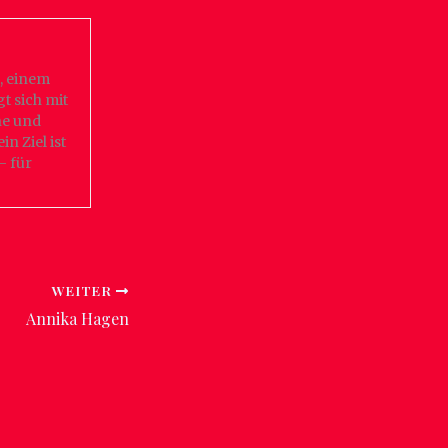
, einem
t sich mit
he und
in Ziel ist
– für
WEITER
Annika Hagen