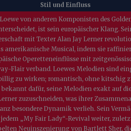
Stil und Einfluss
Loewe von anderen Komponisten des Golde
nterscheidet, ist sein europäischer Klang. Sei
rschaft mit Texter Alan Jay Lerner revoluti
s amerikanische Musical, indem sie raffinie
päische Operetteneinflüsse mit zeitgenössi
ay-Flair verband. Loewes Melodien sind ein
illig zu wirken; romantisch, ohne kitschig z
 bekannt dafür, seine Melodien exakt auf di
Lerner zuzuschneiden, was ihrer Zusammena
ganz besondere Dynamik verlieh. Sein Vermä
n jedem „My Fair Lady“-Revival weiter, zuletzt
elten Neuinszenierung von Bartlett Sher, di