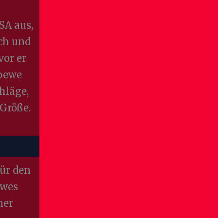
SA aus,
rch und
vor er
Loewe
hläge,
Größe.
ür den
ewes
ner