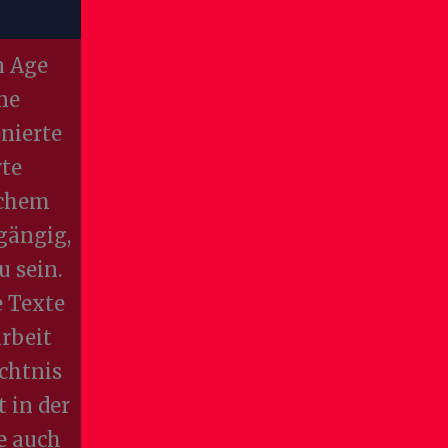
n Age
ne
onierte
rte
schem
gängig,
u sein.
e Texte
rbeit
chtnis
 in der
e auch