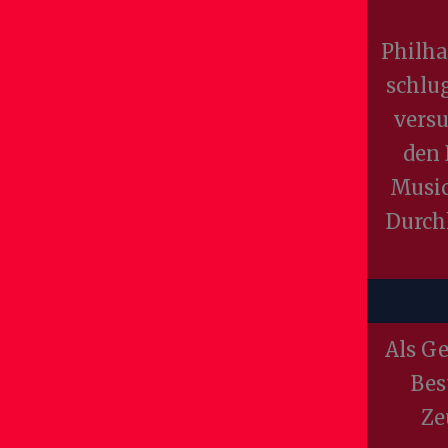
Philha
schlug
versu
den 
Music
Durch
Als G
Bes
Ze