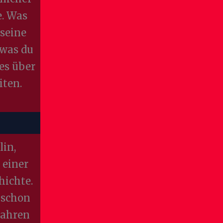
e. Was
seine
 was du
les über
iten.
lin,
 einer
hichte.
 schon
Jahren