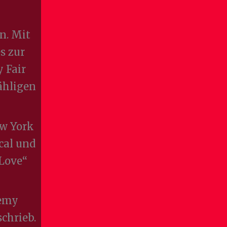
n. Mit
s zur
 Fair
ähligen
ew York
cal und
 Love“
demy
chrieb.