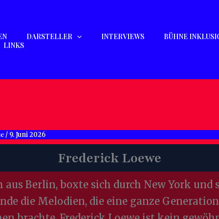
EN
DARSTELLER
INTERVIEWS
BÜHNE INKLUSI
LINKS
se
/
9. Juni 2026
Frederick Loewe
 aus Berlin, boxte sich durch New York und 
nde die Melodien, die eine ganze Generatio
n brachte. Frederick Loewe ist kein gewöhn