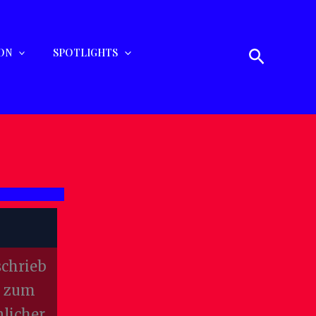
Suchen
ON
SPOTLIGHTS
schrieb
n zum
licher