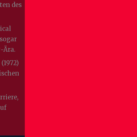
sten des
ical
 sogar
-Ära.
(1972)
ischen
riere,
uf