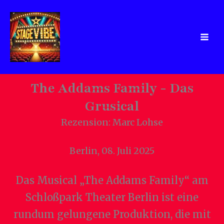
Zum
Inhalt
springen
The Addams Family - Das
Grusical
Rezension: Marc Lohse
Berlin, 08. Juli 2025
Das Musical „The Addams Family“ am
Schloßpark Theater Berlin ist eine
rundum gelungene Produktion, die mit