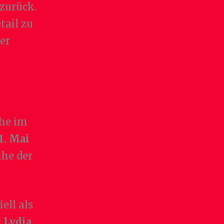
zurück.
tail zu
er
che im
1. Mai
ihe der
ell als
 Lydia