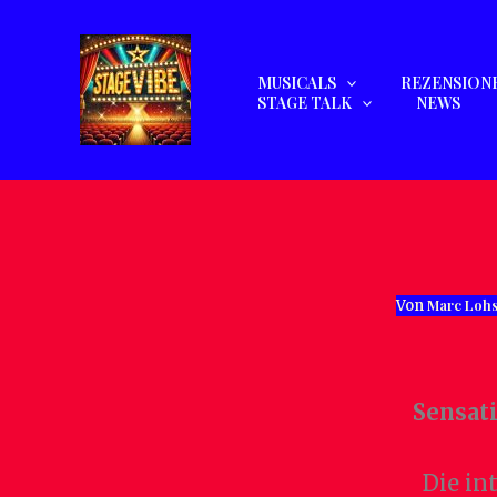
Zum
Inhalt
springen
MUSICALS
REZENSION
STAGE TALK
NEWS
Marc Loh
Von
Sensat
Die in