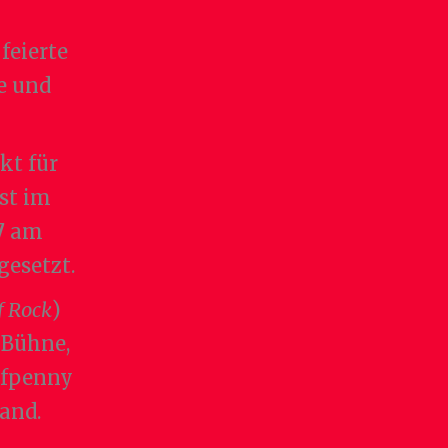
, feierte
le und
kt für
st im
7
am
gesetzt.
f Rock
)
r Bühne,
lfpenny
land.