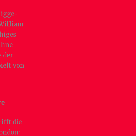
nigge-
William
chiges
ühne
e der
ielt von
re
fft die
London: