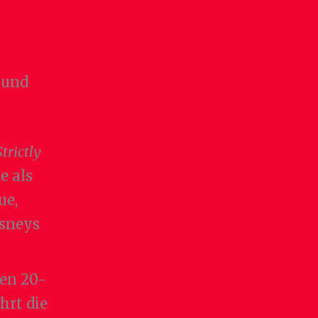
 und
Strictly
e als
ue,
sneys
en 20-
hrt die