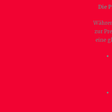
Die P
Währen
zur Pr
eine g