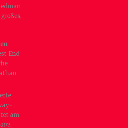
Friedman
 großes,
ten
est-End-
che
nathan
erte
way-
rtet am
atre
.