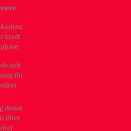
heatre
tkorken
r Stadt
tphase:
hob sich
hang für
ssiker
g dieser
it über
chel