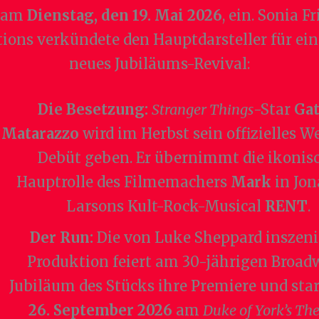
g am
Dienstag, den 19. Mai 2026
, ein. Sonia 
ions verkündete den Hauptdarsteller für ein
neues Jubiläums-Revival:
Die Besetzung:
Stranger Things
-Star
Ga
Matarazzo
wird im Herbst sein offizielles W
Debüt geben. Er übernimmt die ikonis
Hauptrolle des Filmemachers
Mark
in Jo
Larsons Kult-Rock-Musical
RENT
.
Der Run:
Die von Luke Sheppard inszeni
Produktion feiert am 30-jährigen Broad
Jubiläum des Stücks ihre Premiere und sta
26. September 2026
am
Duke of York’s The