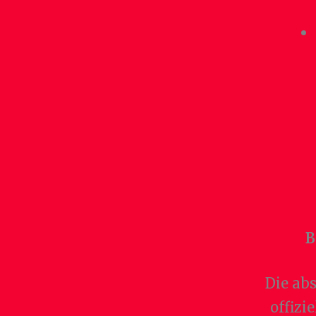
B
Die ab
offizi