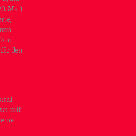
20. Mai)
rte,
trem
eben
 für den
ical
ker mit
eine