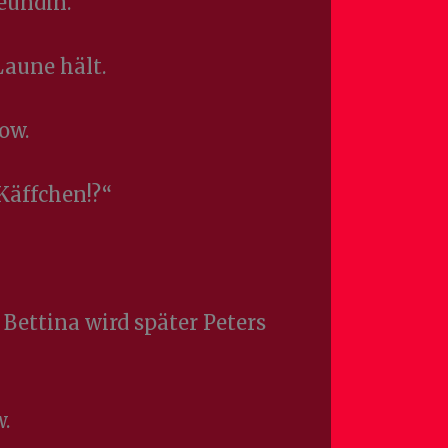
eundin.
Laune hält.
ow.
Käffchen!?“
Bettina wird später Peters
w.