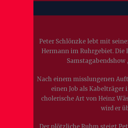
Peter Schlönzke lebt mit sein
Hermann im Ruhrgebiet. Die Fa
Samstagabendshow „W
Nach einem misslungenen Auftr
einen Job als Kabelträger 
cholerische Art von Heinz Wäs
wird er 
Der plötzliche Ruhm steigt Pet