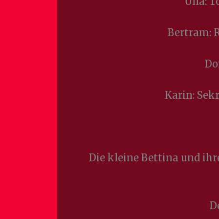
Ulla: 
Bertram: R
Do
Karin: Sek
Die kleine Bettina und ih
D