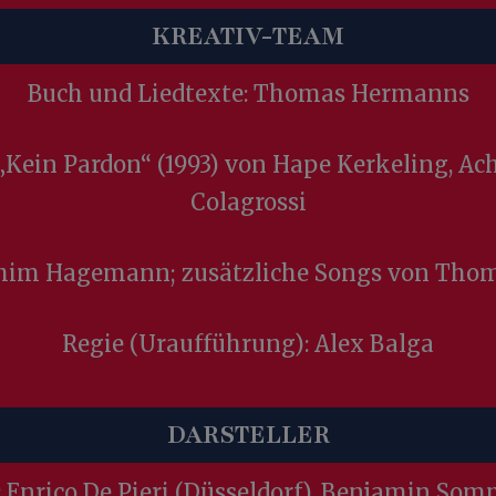
KREATIV-TEAM
Buch und Liedtexte: Thomas Hermanns
m „Kein Pardon“ (1993) von Hape Kerkeling,
Colagrossi
him Hagemann; zusätzliche Songs von Tho
Regie (Uraufführung): Alex Balga
DARSTELLER
 Enrico De Pieri (Düsseldorf), Benjamin Som