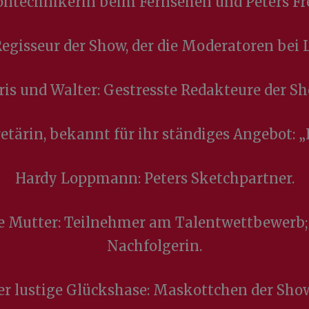
Tontechnikerin beim Fernsehen und Peters Fr
egisseur der Show, der die Moderatoren bei 
ris und Walter: Gestresste Redakteure der Sh
retärin, bekannt für ihr ständiges Angebot: „
Hardy Loppmann: Peters Sketchpartner.
re Mutter: Teilnehmer am Talentwettbewerb; 
Nachfolgerin.
er lustige Glückshase: Maskottchen der Sho