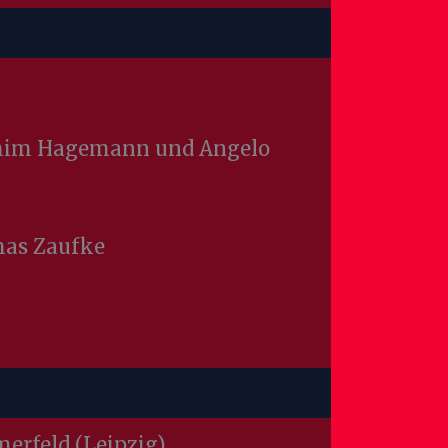
 Achim Hagemann und Angelo
mas Zaufke
merfeld (Leipzig)