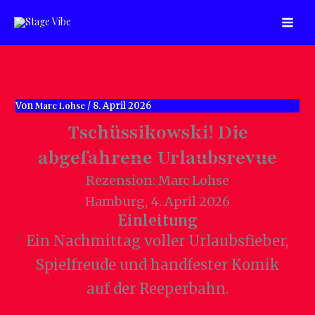
Zum
Inhalt
springen
Marc Lohse
Von
/
8. April 2026
Tschüssikowski! Die
abgefahrene Urlaubsrevue
Rezension: Marc Lohse
Hamburg, 4. April 2026
Einleitung
Ein Nachmittag voller Urlaubsfieber,
Spielfreude und handfester Komik
auf der Reeperbahn.